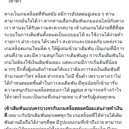
เท่าตัว
ทางเว็บเกมสล็อตที่ทันสมัย ลมีการอัปเดตอยู่เสมอ ๆ ท่าน
สามารถมั่นใจได้ว่า หากท่านเลือกเดิมพันเกมออนไลน์กับทาง
เรา ท่านจะได้รับความสะดวกสบาย เข้าเล่นเกมได้ง่ายที่ดีที่สุด
ระบบในการเดิมพันทั้งหมดเป็นแบบออโต้ จะใช้งานได้ง่ายทำ
รายการ ฝาก-ถอน ได้รวดเร็ว สะดวกและปลอดภัย แหล่งรวม
เกมสล็อตเเกมใหม่ด็ด ๆ ให้ผู้เล่นเข้ามาเดิมพัน เป็นเกมที่มีการ
เล่นที่ง่าย และมีความสนุกในการเดิมพันสูง การเริ่มเดิมพันใน
เกมไม่ต้องใช้เงินเดิมพันเยอะ แต่ละเกมมีการเริ่มต้นที่น้อย
มากๆ อีกทั้งผู้เล่นยังกำหนดได้เองว่าต้องการลงเงินเดิมพันที่
จำนวนเท่าไหร่ สล็อต ฝากถอน ไม่มี ขั้นต่ำ เพราะทางเราไม่
ได้กำหนดยอดขั้นต่ำในการลงเดิมพัน มีทุนน้อยก็เข้ามารับ
ความสนุกกับเกมสล็อตของเราได้ pgslot สามารถสร้างกำไร
ได้รวดเร็วและเป็นเกมที่เล่นง่ายเหมาะสำหรับผู้เล่นทุกคน
เข้าเดิมพันแบบครบวงจรกับเกมสล็อตยอดนิยมเล่นง่ายทำเงิน
ดี
เหมาะกับนักเดิมพันทุกเพศทุกวัย เกมสล็อตที่ให้ท่านได้เดิม
พันผ่านมือถือได้ง่ายๆที่สุด มีรูปแบบเกมที่เข้าถึงง่าย สามารถ